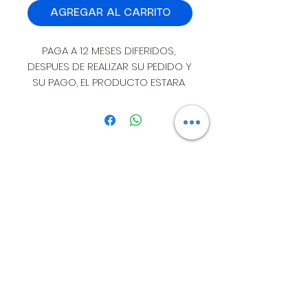
AGREGAR AL CARRITO
PAGA A 12 MESES DIFERIDOS, 
DESPUES DE REALIZAR SU PEDIDO Y 
SU PAGO, EL PRODUCTO ESTARA 
DISPONIBLE EN UN LAPSO DE 2 
HORAS EN LA CIUDAD DE LEON 
GTO, SI REQUIERE ENVIO EL 
PRODUCTO SE EMBARCA AL DIA 
SIGUIENTE. INSTALACION SIN 
DIRECCION:
COSTO EN LEON.
ESTRELLA BOREAL #405
COL MIRADOR CAMPESTRE LEON GTO.
A 50 MTS DE AV UNIVERSIDAD Y BLVD
CAMSPESTRE
CP 37156
TEL
(477) 528 9790
WhatsApp