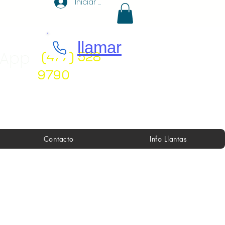
Iniciar sesión
llamar
sApp
(477) 528
9790
Contacto
Info Llantas