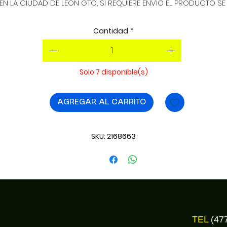
EN LA CIUDAD DE LEON GTO, SI REQUIERE ENVIO EL PRODUCTO SE 
EMBARCA AL DIA SIGUIENTE. INSTALACION SIN COSTO EN LEON.
Cantidad
*
Solo 7 disponible(s)
AGREGAR AL CARRITO
SKU: 2168663
TEL
(47