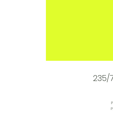
235/
P
P