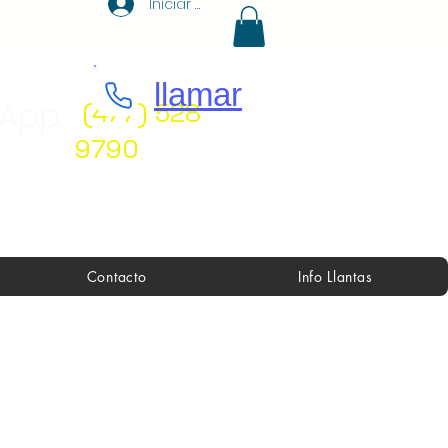
Iniciar sesión
llamar
sApp
(477) 528
9790
Contacto
Info Llantas