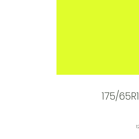
175/65R
1