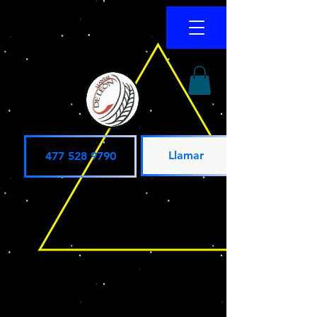
Llamar
477 528 9790