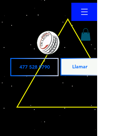
Llamar
477 528 9790
BAJA CLAW TTC
BAJA STZ