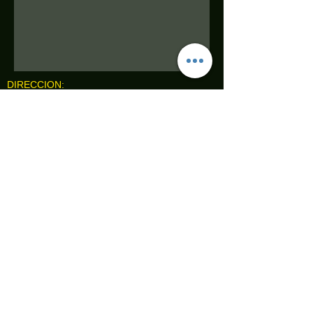
DIRECCION:
ESTRELLA BOREAL #405
COL MIRADOR CAMPESTRE LEON GTO.
A 50 MTS DE AV UNIVERSIDAD Y BLVD
CAMSPESTRE
CP 37156
TEL
(477) 528 9790
WhatsApp
HORARIO: