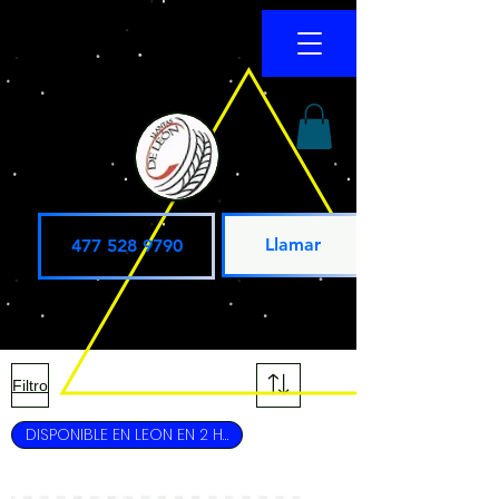
Llamar
477 528 9790
Filtro
DISPONIBLE EN LEON EN 2 HRS