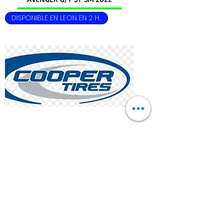
DISPONIBLE EN LEON EN 2 HRS
215/65R15 95T COOPER COBRA RADIAL
G/T ST SM 2026