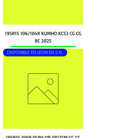
195R15 106/104R KUMHO KC53 CG CG
8C 2025
DISPONIBLE EN LEON EN 2 HRS
195R15 106R DUNLOP SP175M CG CG