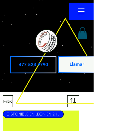
Llamar
477 528 9790
Filtro
DISPONIBLE EN LEON EN 2 HRS