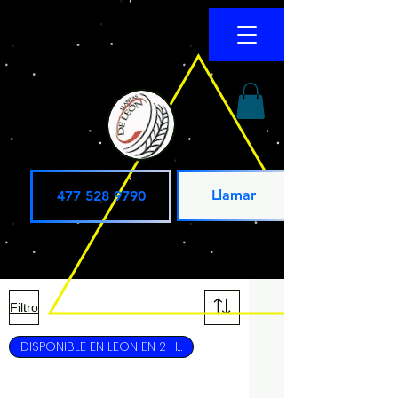
Llamar
477 528 9790
Filtro
DISPONIBLE EN LEON EN 2 HRS