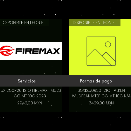
DISPONIBLE EN LEON EN 2 HRS
DISPONIBLE EN LEON EN 2 HRS
Servicios
Formas de pago
35X12.50R20 121Q FIREMAX FM523
35X12.50R20 121Q FALKEN
CG MT 10C 2023
WILDPEAK MT01 CG MT 10C N/A
Precio
Precio
2942,00 MXN
3429,00 MXN