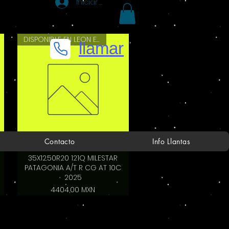
Iniciar sesión
DISPONIBLE EN LEON EN 2 HRS
llamar
Contacto
Info Llantas
35X12.50R20 121Q MILESTAR
PATAGONIA A/T R CG AT 10C
2025
Precio
4404,00 MXN