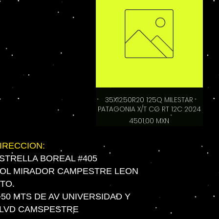
35X12.50R20 125Q MILESTAR
PATAGONIA X/T CG RT 12C 2024
Precio
4501,00 MXN
IRECCION:
STRELLA BOREAL #405
OL MIRADOR CAMPESTRE LEON
TO.
 50 MTS DE AV UNIVERSIDAD Y
LVD CAMSPESTRE