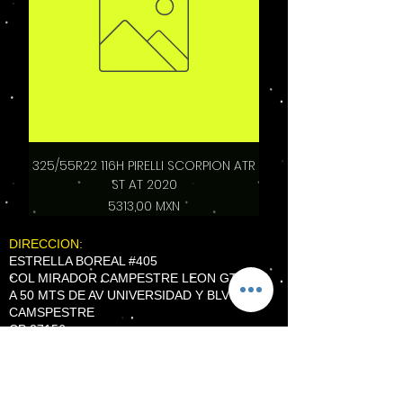
325/55R22 116H PIRELLI SCORPION ATR
ST AT 2020
Precio
5313,00 MXN
DIRECCION:
ESTRELLA BOREAL #405
COL MIRADOR CAMPESTRE LEON GTO.
A 50 MTS DE AV UNIVERSIDAD Y BLVD
CAMSPESTRE
CP 37156
TEL
(477) 528 9790
WhatsApp