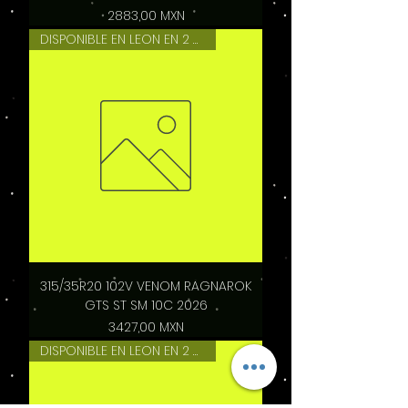
Precio
2883,00 MXN
DISPONIBLE EN LEON EN 2 HRS
315/35R20 102V VENOM RAGNAROK
GTS ST SM 10C 2026
Precio
3427,00 MXN
DISPONIBLE EN LEON EN 2 HRS