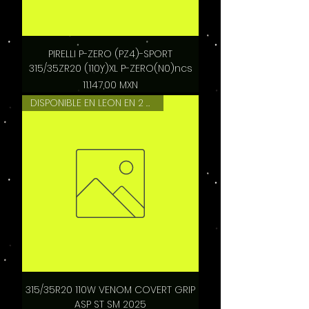
PIRELLI P-ZERO (PZ4)-SPORT
315/35ZR20 (110Y)XL P-ZERO(N0)ncs
Precio
11.147,00 MXN
DISPONIBLE EN LEON EN 2 HRS
315/35R20 110W VENOM COVERT GRIP
ASP ST SM 2025