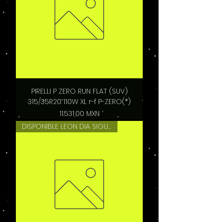
PIRELLI P ZERO RUN FLAT (SUV)
315/35R20 110W XL r-f P-ZERO(*)
Precio
11.531,00 MXN
DISPONIBLE LEON DIA SIGUIENTE