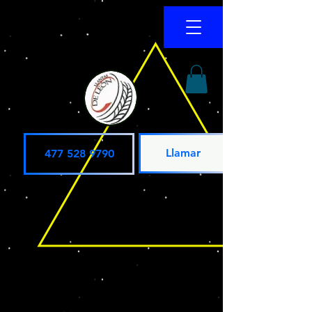
Llamar
477 528 9790