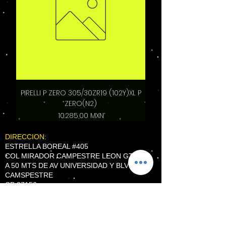
PIRELLI P ZERO 305/30ZR19 (102Y)XL P
ZERO(N2)
Precio
10.285,00 MXN
DIRECCION:
ESTRELLA BOREAL #405
COL MIRADOR CAMPESTRE LEON GTO.
A 50 MTS DE AV UNIVERSIDAD Y BLVD
CAMSPESTRE
CP 37156
TEL
(477) 528 9790
WhatsApp