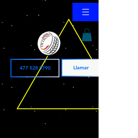
Llamar
477 528 9790