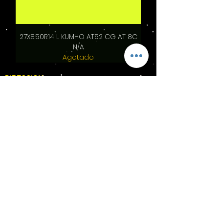
27X8.50R14 L KUMHO AT52 CG AT 8C
N/A
Agotado
DIRECCION:
ESTRELLA BOREAL #405
COL MIRADOR CAMPESTRE LEON GTO.
A 50 MTS DE AV UNIVERSIDAD Y BLVD
CAMSPESTRE
CP 37156
TEL
(477) 528 9790
WhatsApp