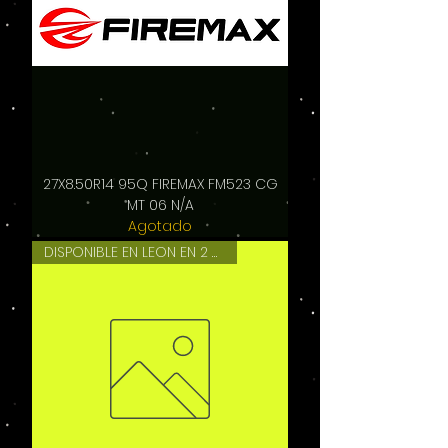
27X8.50R14 95Q FIREMAX FM523 CG
MT 06 N/A
Agotado
DISPONIBLE EN LEON EN 2 HRS