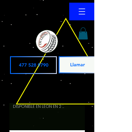
Llamar
477 528 9790
DISPONIBLE EN LEON EN 2 HRS