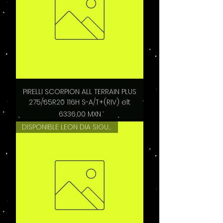
PIRELLI SCORPION ALL TERRAIN PLUS
275/65R20 116H S-A/T+(RIV) elt
Precio
6336,00 MXN
DISPONIBLE LEON DIA SIGUIENTE