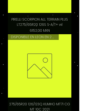
PIRELLI SCORPION ALL TERRAIN PLUS
LT275/65R20 126S S-A/T+ wl
Precio
6152,00 MXN
DISPONIBLE EN LEON EN 2 HRS
275/65R20 126/123Q KUMHO MT71 CG
MT 10C 2021