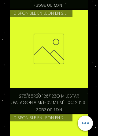
Precio
3598,00 MXN
DISPONIBLE EN LEON EN 2 HRS
275/65R20 126/123Q MILESTAR
PATAGONIA M/T-02 MT MT 10C 2026
Precio
3953,00 MXN
DISPONIBLE EN LEON EN 2 HRS