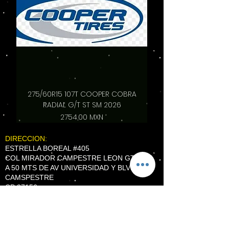
275/60R15 107T COOPER COBRA
RADIAL G/T ST SM 2026
Precio
2754,00 MXN
DIRECCION:
ESTRELLA BOREAL #405
COL MIRADOR CAMPESTRE LEON GTO.
A 50 MTS DE AV UNIVERSIDAD Y BLVD
CAMSPESTRE
CP 37156
TEL
(477) 528 9790
WhatsApp