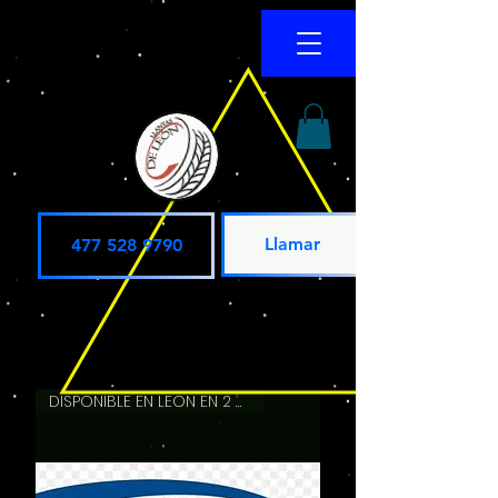
Llamar
477 528 9790
DISPONIBLE EN LEON EN 2 HRS