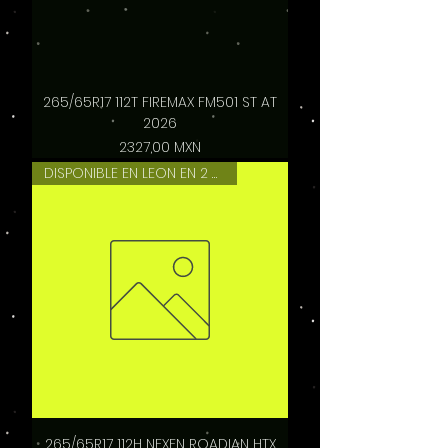
265/65R17 112T FIREMAX FM501 ST AT
2026
Precio
2327,00 MXN
DISPONIBLE EN LEON EN 2 HRS
265/65R17 112H NEXEN ROADIAN HTX