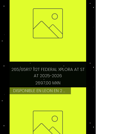
265/65R17 112T FEDERAL XPLORA AT ST
AT 2025-2026
Precio
2697,00 MXN
DISPONIBLE EN LEON EN 2 HRS