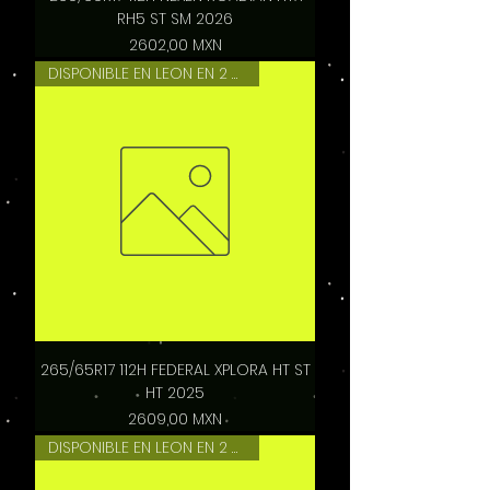
RH5 ST SM 2026
Precio
2602,00 MXN
DISPONIBLE EN LEON EN 2 HRS
265/65R17 112H FEDERAL XPLORA HT ST
HT 2025
Precio
2609,00 MXN
DISPONIBLE EN LEON EN 2 HRS