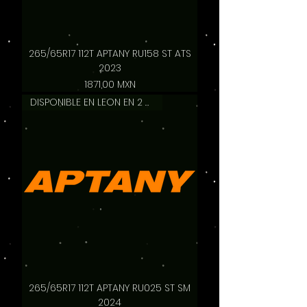
265/65R17 112T APTANY RU158 ST ATS
2023
Precio
1871,00 MXN
DISPONIBLE EN LEON EN 2 HRS
265/65R17 112T APTANY RU025 ST SM
2024