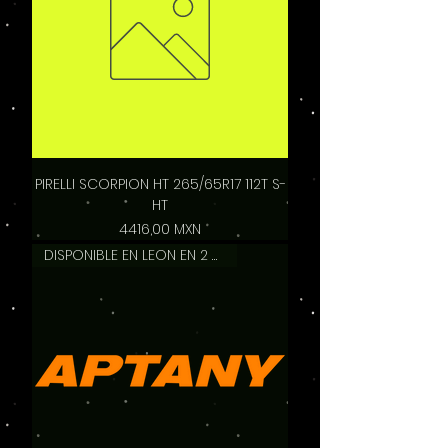
PIRELLI SCORPION HT 265/65R17 112T S-
HT
Precio
4416,00 MXN
DISPONIBLE EN LEON EN 2 HRS