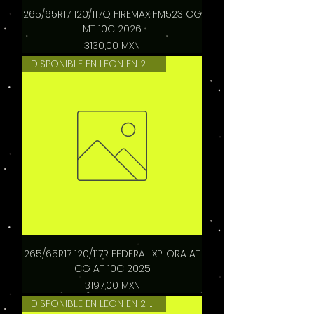
265/65R17 120/117Q FIREMAX FM523 CG
MT 10C 2026
Precio
3130,00 MXN
DISPONIBLE EN LEON EN 2 HRS
265/65R17 120/117R FEDERAL XPLORA AT
CG AT 10C 2025
Precio
3197,00 MXN
DISPONIBLE EN LEON EN 2 HRS