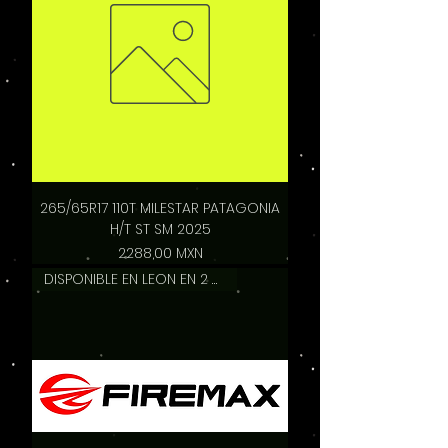
265/65R17 110T MILESTAR PATAGONIA
H/T ST SM 2025
Precio
2288,00 MXN
DISPONIBLE EN LEON EN 2 HRS