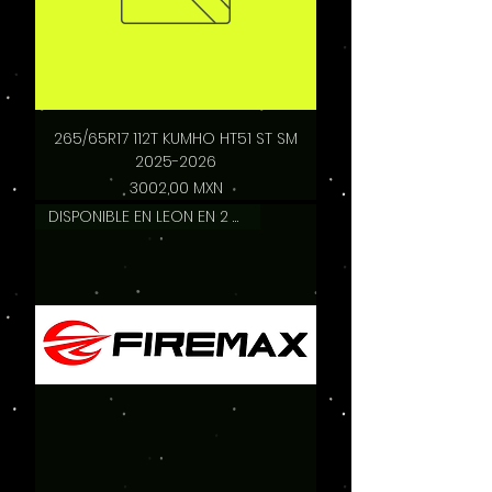
265/65R17 112T KUMHO HT51 ST SM
2025-2026
Precio
3002,00 MXN
DISPONIBLE EN LEON EN 2 HRS