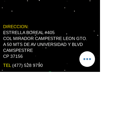
DIRECCION:
ESTRELLA BOREAL #405
COL MIRADOR CAMPESTRE LEON GTO.
A 50 MTS DE AV UNIVERSIDAD Y BLVD
CAMSPESTRE
CP 37156
TEL
(477) 528 9790
WhatsApp
HORARIO:
LUN - VIE 9:00 AM A 7:00 PM
SABADOS 9:00 AM A 3 PM