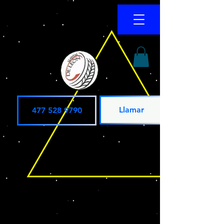
Llamar
477 528 9790