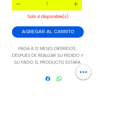
Solo 4 disponible(s)
AGREGAR AL CARRITO
PAGA A 12 MESES DIFERIDOS, 
DESPUES DE REALIZAR SU PEDIDO Y 
SU PAGO, EL PRODUCTO ESTARA 
DISPONIBLE EN UN LAPSO DE 2 
HORAS EN LA CIUDAD DE LEON 
GTO, SI REQUIERE ENVIO EL 
PRODUCTO SE EMBARCA AL DIA 
SIGUIENTE. INSTALACION SIN 
DIRECCION:
COSTO EN LEON.
ESTRELLA BOREAL #405
COL MIRADOR CAMPESTRE LEON GTO.
A 50 MTS DE AV UNIVERSIDAD Y BLVD
CAMSPESTRE
CP 37156