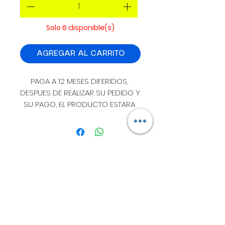
Solo 6 disponible(s)
AGREGAR AL CARRITO
PAGA A 12 MESES DIFERIDOS, 
DESPUES DE REALIZAR SU PEDIDO Y 
SU PAGO, EL PRODUCTO ESTARA 
DISPONIBLE EN UN LAPSO DE 2 
HORAS EN LA CIUDAD DE LEON 
GTO, SI REQUIERE ENVIO EL 
PRODUCTO SE EMBARCA AL DIA 
SIGUIENTE. INSTALACION SIN 
DIRECCION:
COSTO EN LEON.
ESTRELLA BOREAL #405
COL MIRADOR CAMPESTRE LEON GTO.
A 50 MTS DE AV UNIVERSIDAD Y BLVD
CAMSPESTRE
CP 37156