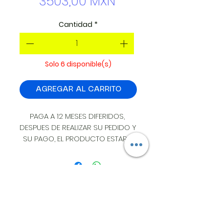
Precio
3503,00 MXN
Cantidad
*
Solo 6 disponible(s)
AGREGAR AL CARRITO
PAGA A 12 MESES DIFERIDOS, 
DESPUES DE REALIZAR SU PEDIDO Y 
SU PAGO, EL PRODUCTO ESTARA 
DISPONIBLE EN UN LAPSO DE 2 
HORAS EN LA CIUDAD DE LEON 
GTO, SI REQUIERE ENVIO EL 
PRODUCTO SE EMBARCA AL DIA 
SIGUIENTE. INSTALACION SIN 
DIRECCION:
COSTO EN LEON.
ESTRELLA BOREAL #405